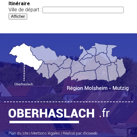
Itinéraire
Ville de départ :
Plan du site
|
Mentions légales
|
Réalisé par illicoweb