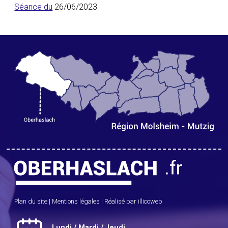
Séance du
26/06/2023
Plan du site
|
Mentions légales
|
Réalisé par illicoweb
Lundi / Mardi / Jeudi