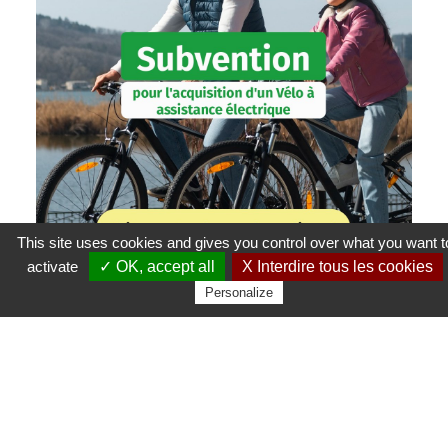
This site uses cookies and gives you control over what you want t
activate
✓ OK, accept all
X Interdire tous les cookies
Personalize
1
/
4
SUBVENTION POUR
L'ACQUISITION D'UN VÉLO À
ASSISTANCE ÉLECTRIQUE