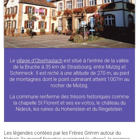
Le
village d'Oberhaslach
est situé à l'entrée de la vallée
de la Bruche à 35 km de Strasbourg, entre Mutzig et
Schirmeck. Il est niché à une altitude de 270 m, au pied
de montagnes dont le point culminant atteint 1007m au
rocher de Mutzig.
La commune renferme des trésors historiques comme
la chapelle St Florent et ses ex-votos, le château du
Nideck, les ruines du Hohenstein et du Ringelstein.
Les légendes contées par les Frères Grimm autour du